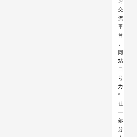
习
交
流
平
台
，
网
站
口
号
为
“
让
一
部
分