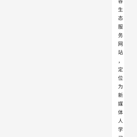
容
生
态
服
务
网
站
，
定
位
为
新
媒
体
人
学