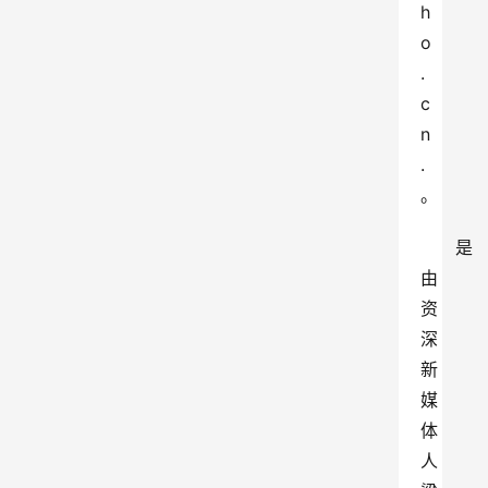
h
o
.
c
n
.
。
是
由
资
深
新
媒
体
人