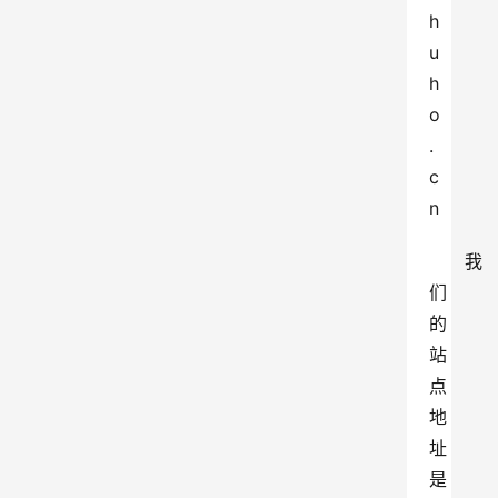
h
u
h
o
.
c
n
我
们
的
站
点
地
址
是