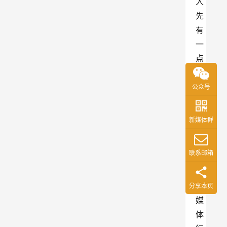
人
先
有
一
点
灵
感
公众号
”
。
新媒体群
网
站
联系邮箱
聚
焦
新
分享本页
媒
体