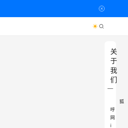
关
于
我
们
狐
呼
网
i