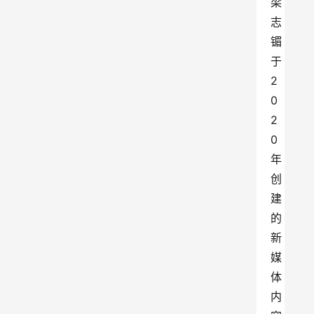
梁
志
镅
于
2
0
2
0
年
创
建
的
新
媒
体
内