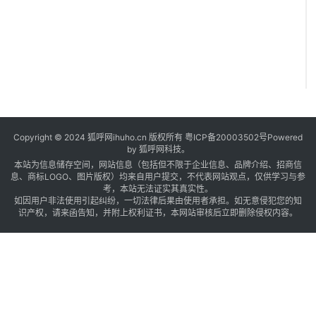
Copyright © 2024 狐呼网ihuho.cn 版权所有
粤ICP备20003502号
Powered
by 狐呼网科技。
本站为信息储存空间，网站信息（包括但不限于企业信息、品牌介绍、招商信
息、商标LOGO、图片版权）均来自用户提交，不代表网站观点，仅供学习与参
考，本站无法证实其真实性。
如因用户非法使用引起纠纷，一切法律后果由使用者承担。如无意侵犯您的知
识产权，请来函告知，并附上权利证书，本网站审核后立即删除侵权内容。