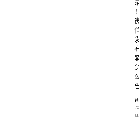
狐
2
新