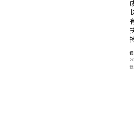
狐
2
新
2
1