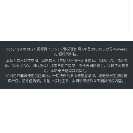
Copyright © 2024 狐呼网ihuho.cn 版权所有
粤ICP备20003502号
Powered
by 狐呼网科技。
本站为信息储存空间，网站信息（包括但不限于企业信息、品牌介绍、招商信
息、商标LOGO、图片版权）均来自用户提交，不代表网站观点，仅供学习与参
考，本站无法证实其真实性。
如因用户非法使用引起纠纷，一切法律后果由使用者承担。如无意侵犯您的知
识产权，请来函告知，并附上权利证书，本网站审核后立即删除侵权内容。