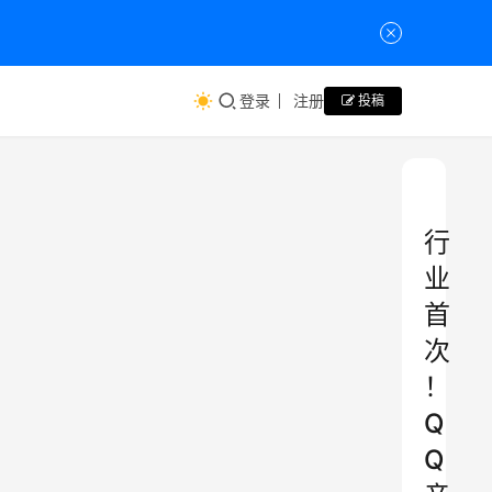
登录
注册
投稿
行
业
首
次
！
Q
Q