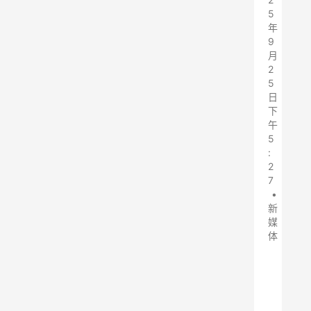
5
年
9
月
2
5
日
下
午
5
:
2
7
•
新
媒
体
近