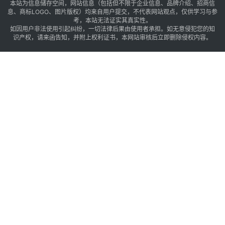
本站为信息储存空间，网站信息（包括但不限于企业信息、品牌介绍、招商信
息、商标LOGO、图片版权）均来自用户提交，不代表网站观点，仅供学习与参
考，本站无法证实其真实性。
如因用户非法使用引起纠纷，一切法律后果由使用者承担。如无意侵犯您的知
识产权，请来函告知，并附上权利证书，本网站审核后立即删除侵权内容。