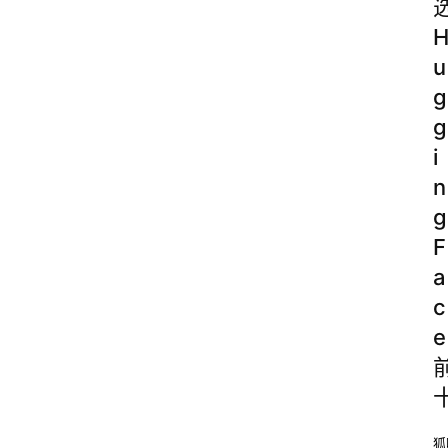
u
g
g
i
n
g
F
a
c
e
狐