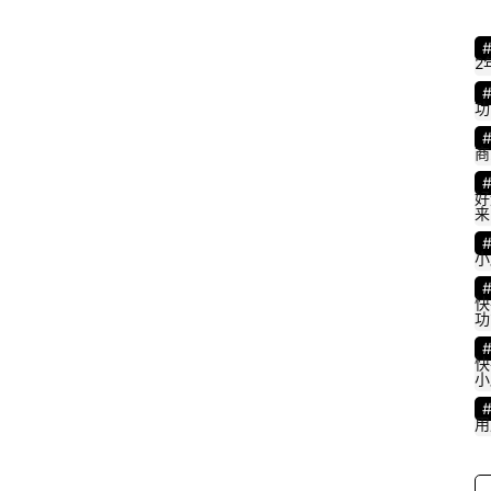
2
功
商
好
来
小
快
功
，
快
小
用