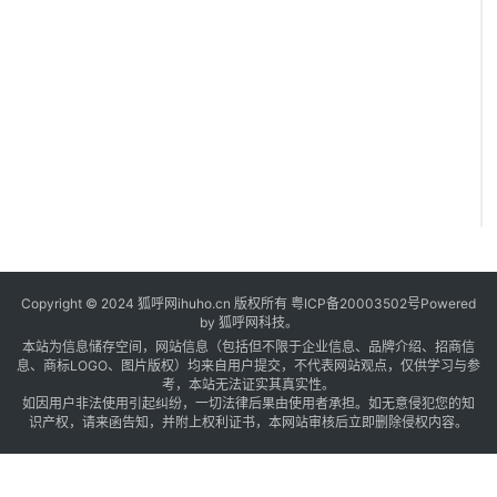
Copyright © 2024 狐呼网ihuho.cn 版权所有
粤ICP备20003502号
Powered
by 狐呼网科技。
本站为信息储存空间，网站信息（包括但不限于企业信息、品牌介绍、招商信
息、商标LOGO、图片版权）均来自用户提交，不代表网站观点，仅供学习与参
考，本站无法证实其真实性。
如因用户非法使用引起纠纷，一切法律后果由使用者承担。如无意侵犯您的知
识产权，请来函告知，并附上权利证书，本网站审核后立即删除侵权内容。