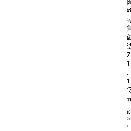
7
1
.
1
狐
2
新