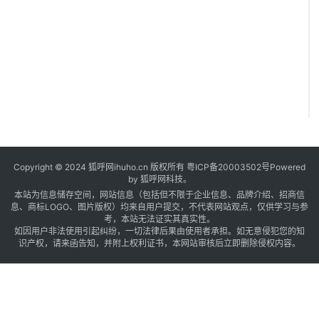
Copyright © 2024 狐呼网ihuho.cn 版权所有
粤ICP备20003502号
Powered
by 狐呼网科技。
本站为信息储存空间，网站信息（包括但不限于企业信息、品牌介绍、招商信
息、商标LOGO、图片版权）均来自用户提交，不代表网站观点，仅供学习与参
考，本站无法证实其真实性。
如因用户非法使用引起纠纷，一切法律后果由使用者承担。如无意侵犯您的知
识产权，请来函告知，并附上权利证书，本网站审核后立即删除侵权内容。