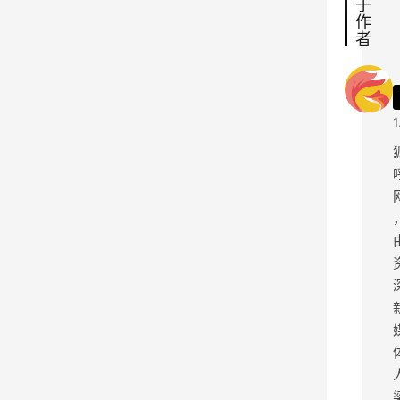
于
嵌
作
者
宝
石
的
首
1
饰
盒
、
能
放
音
乐
的
水
晶
球