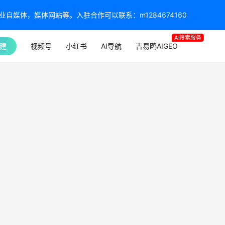
媒体，媒体网站等。入驻合作可以联系：m1284674160
AI搜索服务
建
视频号
小红书
AI导航
吉易鸥AIGEO