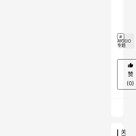
发
9
出
清
脆
声
AIGEIO
专题
响
的
玻
璃
赞
汉
(0)
堡
和
水
果
、
关
镶