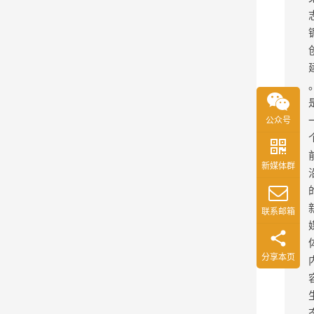
，
甚
至
毛
绒
玩
公众号
具
L
新媒体群
a
b
u
联系邮箱
b
u
分享本页
和
金
条