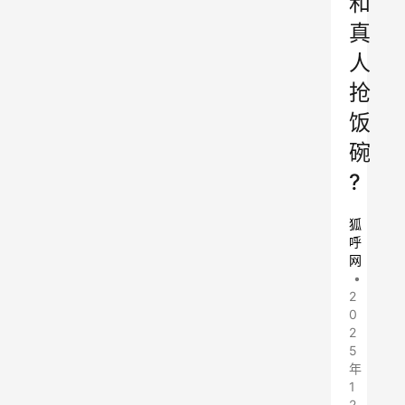
和
真
人
抢
饭
碗
?
狐
呼
网
•
2
0
2
5
年
1
2