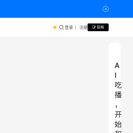
登录
注册
投稿
A
I
吃
播
，
开
始