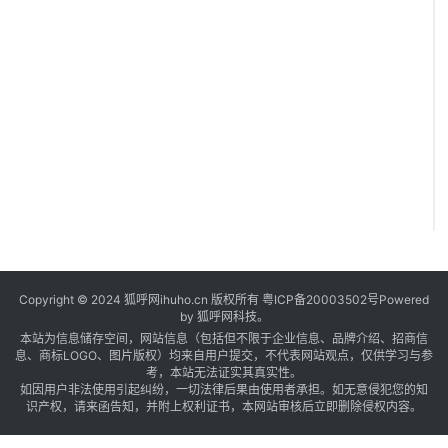
Copyright © 2024 狐呼网ihuho.cn 版权所有
粤ICP备20003502号
Powered
by 狐呼网科技。
本站为信息储存空间，网站信息（包括但不限于企业信息、品牌介绍、招商信
息、商标LOGO、图片版权）均来自用户提交，不代表网站观点，仅供学习与参
考，本站无法证实其真实性。
如因用户非法使用引起纠纷，一切法律后果由使用者承担。如无意侵犯您的知
识产权，请来函告知，并附上权利证书，本网站审核后立即删除侵权内容。