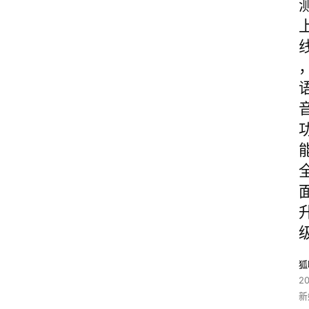
狐
2
新