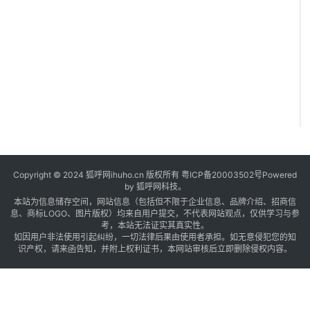
4
Copyright © 2024 狐呼网ihuho.cn 版权所有
粤ICP备20003502号
Powered
3
by 狐呼网科技。
2
本站为信息储存空间，网站信息（包括但不限于企业信息、品牌介绍、招商信
息、商标LOGO、图片版权）均来自用户提交，不代表网站观点，仅供学习与参
%
考，本站无法证实其真实性。
如因用户非法使用引起纠纷，一切法律后果由使用者承担。如无意侵犯您的知
识产权，请来函告知，并附上权利证书，本网站审核后立即删除侵权内容。