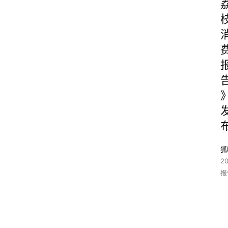
狐
2
报