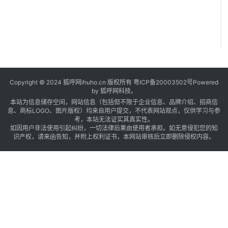
n
t 
M
a
n
a
Copyright © 2024 狐呼网ihuho.cn 版权所有
粤ICP备20003502号
Powered
by 狐呼网科技。
g
本站为信息储存空间，网站信息（包括但不限于企业信息、品牌介绍、招商信
e
息、商标LOGO、图片版权）均来自用户提交，不代表网站观点，仅供学习与参
考，本站无法证实其真实性。
m
如因用户非法使用引起纠纷，一切法律后果由使用者承担。如无意侵犯您的知
e
识产权，请来函告知，并附上权利证书，本网站审核后立即删除侵权内容。
n
t 
L
i
m
i