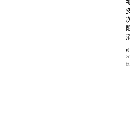
狐
2
新