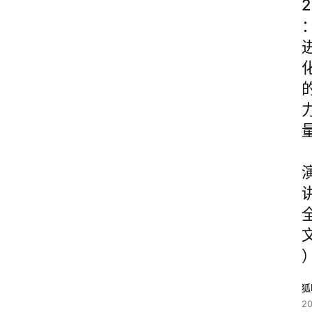
2
狐
2