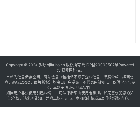
Copyright © 2024 狐呼网ihuho.cn 版权所有
粤ICP备20003502号
Powered
by 狐呼网科技。
本站为信息储存空间，网站信息（包括但不限于企业信息、品牌介绍、招商信
息、商标LOGO、图片版权）均来自用户提交，不代表网站观点，仅供学习与参
考，本站无法证实其真实性。
如因用户非法使用引起纠纷，一切法律后果由使用者承担。如无意侵犯您的知
1
识产权，请来函告知，并附上权利证书，本网站审核后立即删除侵权内容。
0