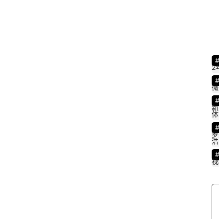
2
9
2
“
微
新
体
罗
浩
·
视