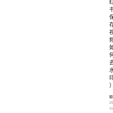
狐
2
小