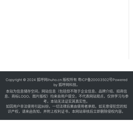
Copyright © 2024 狐呼网ihuho.cn 版权所有
粤ICP备20003502号
Powered
by 狐呼网科技。
本站为信息储存空间，网站信息（包括但不限于企业信息、品牌介绍、招商信
息、商标LOGO、图片版权）均来自用户提交，不代表网站观点，仅供学习与参
考，本站无法证实其真实性。
如因用户非法使用引起纠纷，一切法律后果由使用者承担。如无意侵犯您的知
识产权，请来函告知，并附上权利证书，本网站审核后立即删除侵权内容。
U