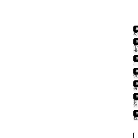
功
小
书
广
微
搜
新
体
视