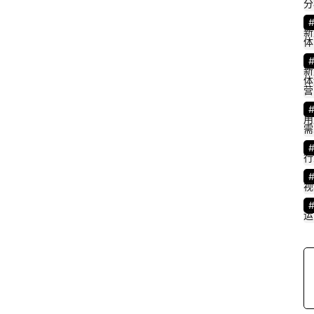
分
新
体
新
体
营
用
需
行
视
运