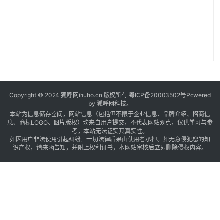
Copyright © 2024 狐呼网ihuho.cn 版权所有
粤ICP备20003502号
Powered
by 狐呼网科技。
本站为信息储存空间，网站信息（包括但不限于企业信息、品牌介绍、招商信
息、商标LOGO、图片版权）均来自用户提交，不代表网站观点，仅供学习与参
考，本站无法证实其真实性。
如因用户非法使用引起纠纷，一切法律后果由使用者承担。如无意侵犯您的知
识产权，请来函告知，并附上权利证书，本网站审核后立即删除侵权内容。