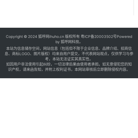
Copyright © 2024 狐呼网ihuho.cn 版权所有
粤ICP备20003502号
Powered
by 狐呼网科技。
本站为信息储存空间，网站信息（包括但不限于企业信息、品牌介绍、招商信
息、商标LOGO、图片版权）均来自用户提交，不代表网站观点，仅供学习与参
考，本站无法证实其真实性。
如因用户非法使用引起纠纷，一切法律后果由使用者承担。如无意侵犯您的知
识产权，请来函告知，并附上权利证书，本网站审核后立即删除侵权内容。