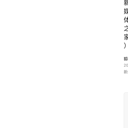
狐
2
新