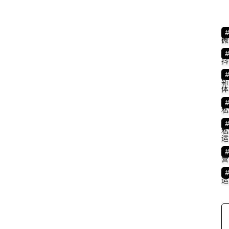
微
抖
新
体
私
私
运
营
运