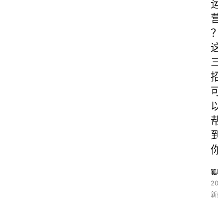
狐
2
新