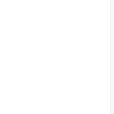
红
书
A
I
导
航
吉
易
鸥
A
I
G
E
O