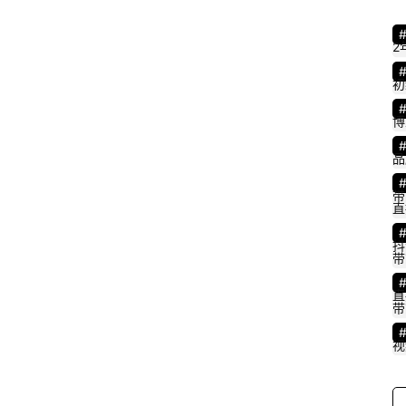
2
初
博
品
带
直
抖
带
直
带
视