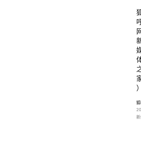
狐
2
新