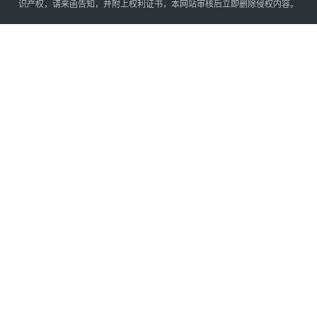
识产权，请来函告知，并附上权利证书，本网站审核后立即删除侵权内容。
d 
p
l
a
t
f
o
r
m
P
l
a
t
f
o