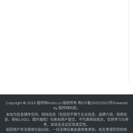
s
e
l
l
-
Copyright © 2024 狐呼网ihuho.cn 版权所有
粤ICP备20003502号
Powered
by 狐呼网科技。
s
本站为信息储存空间，网站信息（包括但不限于企业信息、品牌介绍、招商信
i
息、商标LOGO、图片版权）均来自用户提交，不代表网站观点，仅供学习与参
考，本站无法证实其真实性。
l
如因用户非法使用引起纠纷，一切法律后果由使用者承担。如无意侵犯您的知