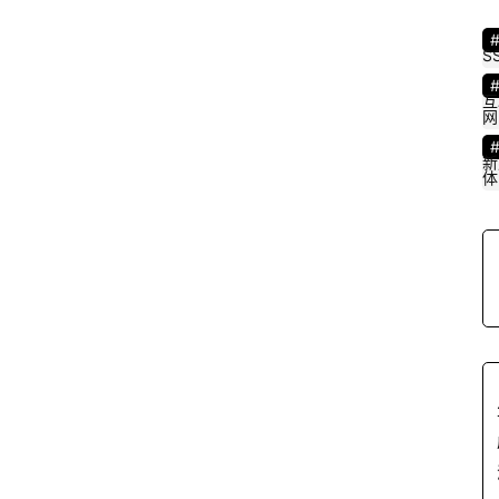
S
互
网
新
体
s
e
l