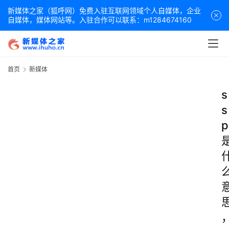
新媒体之家（狐呼网）免费入驻互联网领域个人自媒体，企业
自媒体，媒体网站等。入驻合作可以联系：m1284674160
首页
新媒体
s
s
p