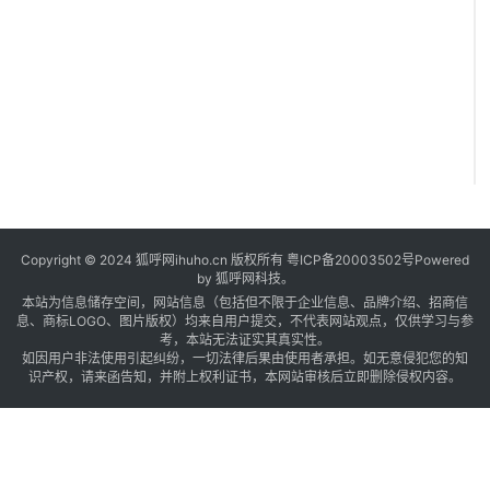
Copyright © 2024 狐呼网ihuho.cn 版权所有
粤ICP备20003502号
Powered
by 狐呼网科技。
本站为信息储存空间，网站信息（包括但不限于企业信息、品牌介绍、招商信
息、商标LOGO、图片版权）均来自用户提交，不代表网站观点，仅供学习与参
考，本站无法证实其真实性。
如因用户非法使用引起纠纷，一切法律后果由使用者承担。如无意侵犯您的知
识产权，请来函告知，并附上权利证书，本网站审核后立即删除侵权内容。