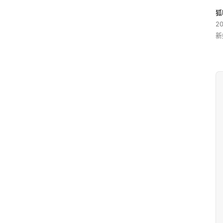
狐
2
新