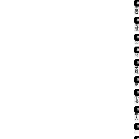
创
者
同
旅
品
商
字
跳
定
小
书
年
人
广