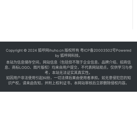
Copyright © 2024 狐呼网ihuho.cn 版权所有
粤ICP备20003502号
Powered
by 狐呼网科技。
本站为信息储存空间，网站信息（包括但不限于企业信息、品牌介绍、招商信
息、商标LOGO、图片版权）均来自用户提交，不代表网站观点，仅供学习与参
考，本站无法证实其真实性。
如因用户非法使用引起纠纷，一切法律后果由使用者承担。如无意侵犯您的知
识产权，请来函告知，并附上权利证书，本网站审核后立即删除侵权内容。
L
a
t