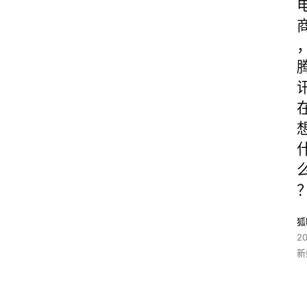
狐
2
新