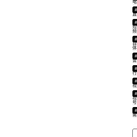
电
直
短
频
自
体
营
行
视
视
号
需