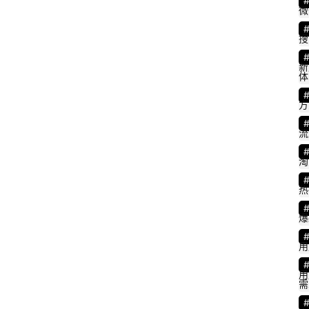
微
搜
新
体
方
流
淘
热
爆
用
用
需