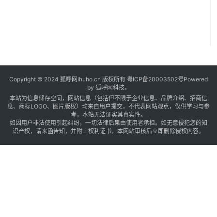
Copyright © 2024 狐呼网ihuho.cn 版权所有
粤ICP备20003502号
Powered
by 狐呼网科技。
本站为信息储存空间，网站信息（包括但不限于企业信息、品牌介绍、招商信
息、商标LOGO、图片版权）均来自用户提交，不代表网站观点，仅供学习与参
考，本站无法证实其真实性。
如因用户非法使用引起纠纷，一切法律后果由使用者承担。如无意侵犯您的知
识产权，请来函告知，并附上权利证书，本网站审核后立即删除侵权内容。