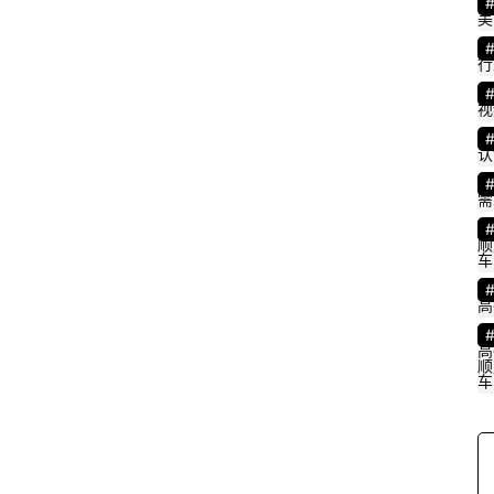
美
行
视
认
需
顺
车
高
高
顺
车