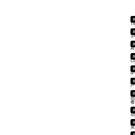
1
3
AI
C
IP
产
创
者
功
变