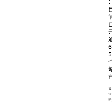
6
5
狐
2
新