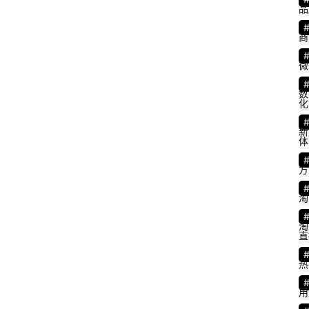
品
商
微
数
化
新
体
方
淘
6
5
淘
直
热
用