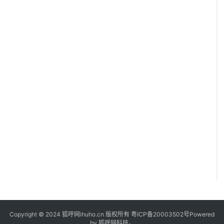
i
P
h
o
n
e
Copyright © 2024 狐呼网ihuho.cn 版权所有
粤ICP备20003502号
Powered
by 狐呼网科技。