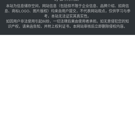
本站为信息储存空间，网站信息（包括但不限于企业信息、品牌介绍、招商信
息、商标LOGO、图片版权）均来自用户提交，不代表网站观点，仅供学习与参
考，本站无法证实其真实性。
如因用户非法使用引起纠纷，一切法律后果由使用者承担。如无意侵犯您的知
识产权，请来函告知，并附上权利证书，本网站审核后立即删除侵权内容。