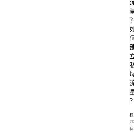
狐
2
私