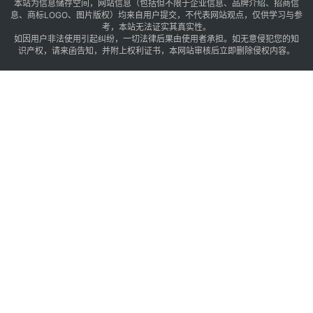
本站为信息储存空间，网站信息（包括但不限于企业信息、品牌介绍、招商信
息、商标LOGO、图片版权）均来自用户提交，不代表网站观点，仅供学习与参
考，本站无法证实其真实性。
如因用户非法使用引起纠纷，一切法律后果由使用者承担。如无意侵犯您的知
识产权，请来函告知，并附上权利证书，本网站审核后立即删除侵权内容。