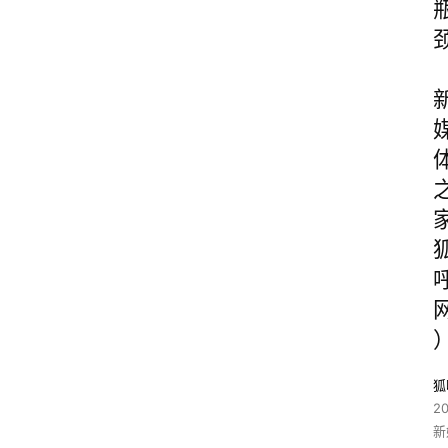
狐
2
新