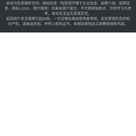
本站为信息储存空间，网站信息（包括但不限于企业信息、品牌介绍、招商信
息、商标LOGO、图片版权）均来自用户提交，不代表网站观点，仅供学习与参
考，本站无法证实其真实性。
如因用户非法使用引起纠纷，一切法律后果由使用者承担。如无意侵犯您的知
识产权，请来函告知，并附上权利证书，本网站审核后立即删除侵权内容。