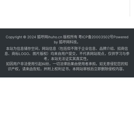
Copyright © 2024 狐呼网ihuho.cn 版权所有
粤ICP备20003502号
Powered
by 狐呼网科技。
本站为信息储存空间，网站信息（包括但不限于企业信息、品牌介绍、招商信
息、商标LOGO、图片版权）均来自用户提交，不代表网站观点，仅供学习与参
考，本站无法证实其真实性。
如因用户非法使用引起纠纷，一切法律后果由使用者承担。如无意侵犯您的知
识产权，请来函告知，并附上权利证书，本网站审核后立即删除侵权内容。