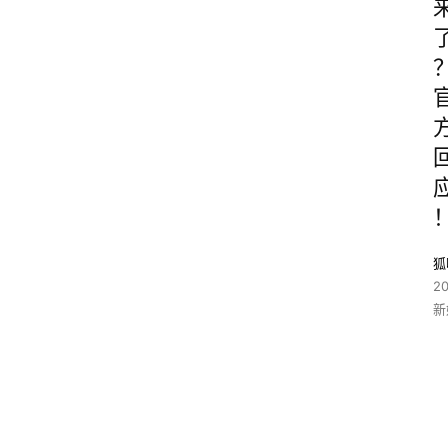
狐
2
新