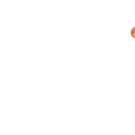
“
”
“