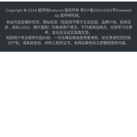
Copyright © 2024 狐呼网ihuho.cn 版权所有
粤ICP备20003502号
Powered
by 狐呼网科技。
本站为信息储存空间，网站信息（包括但不限于企业信息、品牌介绍、招商信
息、商标LOGO、图片版权）均来自用户提交，不代表网站观点，仅供学习与参
考，本站无法证实其真实性。
如因用户非法使用引起纠纷，一切法律后果由使用者承担。如无意侵犯您的知
识产权，请来函告知，并附上权利证书，本网站审核后立即删除侵权内容。
“
”