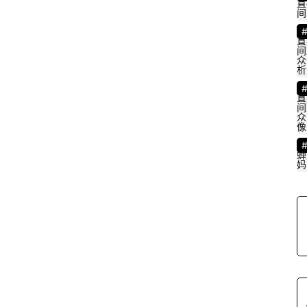
直
间
直
间
众
析
直
间
众
像
蝉
妈