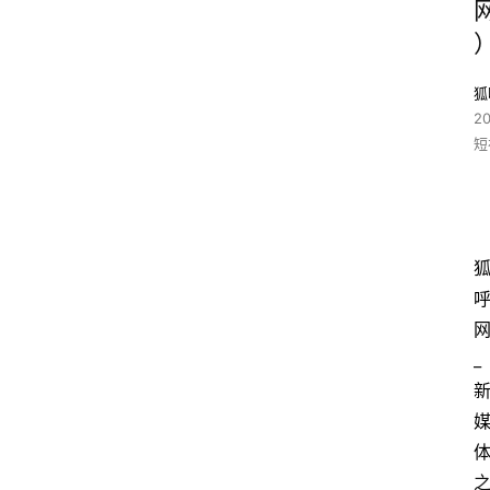
狐
2
短
_