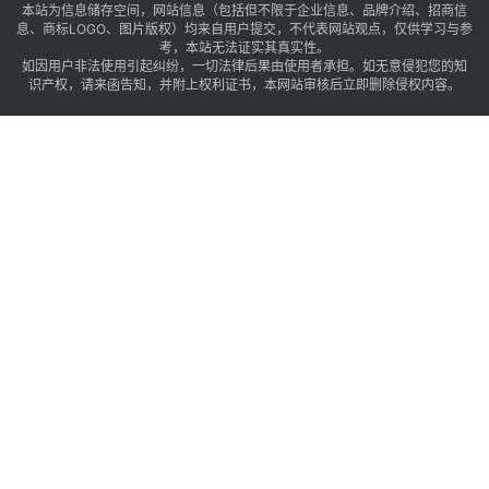
本站为信息储存空间，网站信息（包括但不限于企业信息、品牌介绍、招商信
息、商标LOGO、图片版权）均来自用户提交，不代表网站观点，仅供学习与参
考，本站无法证实其真实性。
如因用户非法使用引起纠纷，一切法律后果由使用者承担。如无意侵犯您的知
识产权，请来函告知，并附上权利证书，本网站审核后立即删除侵权内容。