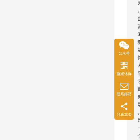
入
职
近
1
0
0
公众号
0
人
，
新媒体群
开
年
联系邮箱
后
岚
分享本页
图
正
扩