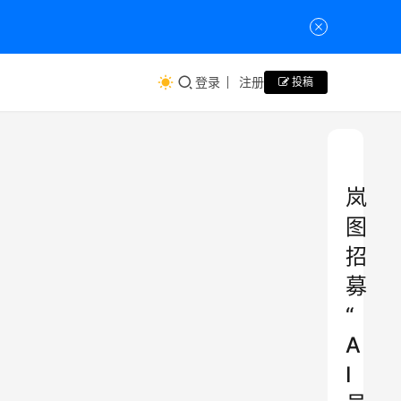
登录
注册
投稿
岚
图
招
募
“
A
I