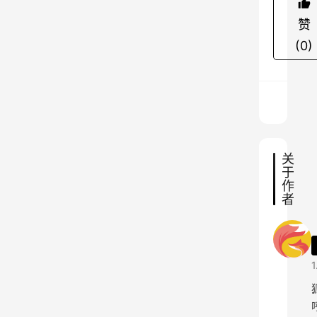
0
赞
2
(0)
4
年
，
岚
图
汽
关
车
于
智
作
者
能
化
岗
位
1
就
已