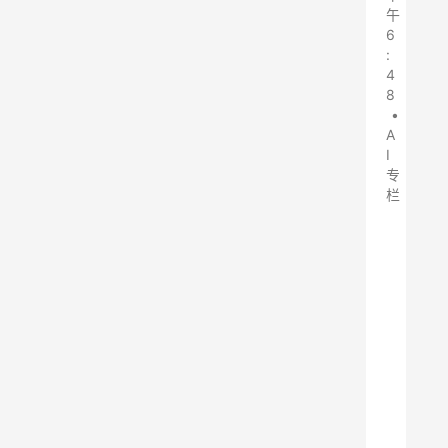
午
6
:
4
8
•
A
I
专
栏
狐
呼
网
获
悉
，