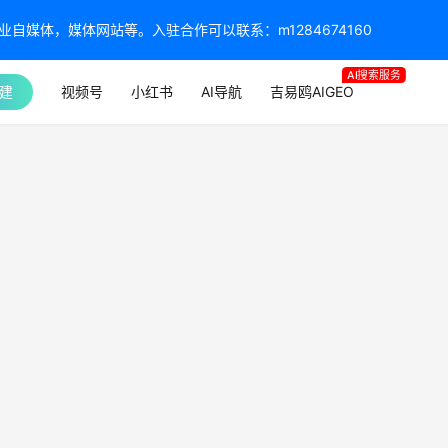
媒体，媒体网站等。入驻合作可以联系：m1284674160
AI搜索服务
建
视频号
小红书
AI导航
吉易鸥AIGEO