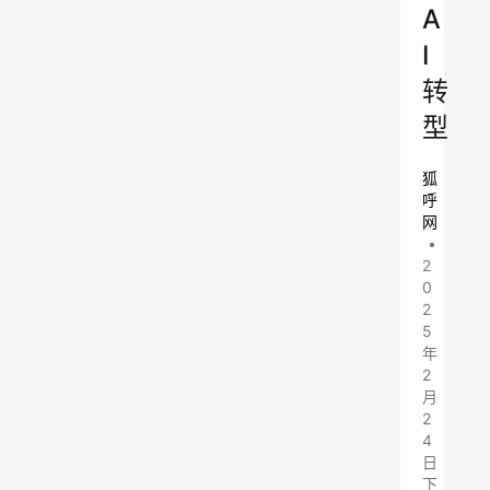
A
I
转
型
狐
呼
网
•
2
0
2
5
年
2
月
2
4
日
下