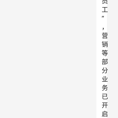
员
工
”
，
营
销
等
部
分
业
务
已
开
启