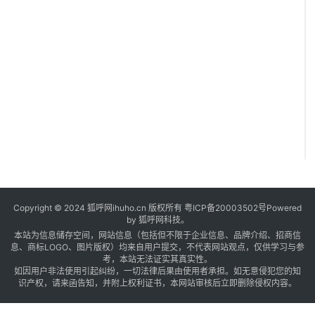
Copyright © 2024 狐呼网ihuho.cn 版权所有
粤ICP备20003502号
Powered
by 狐呼网科技。
本站为信息储存空间，网站信息（包括但不限于企业信息、品牌介绍、招商信
息、商标LOGO、图片版权）均来自用户提交，不代表网站观点，仅供学习与参
考，本站无法证实其真实性。
如因用户非法使用引起纠纷，一切法律后果由使用者承担。如无意侵犯您的知
识产权，请来函告知，并附上权利证书，本网站审核后立即删除侵权内容。