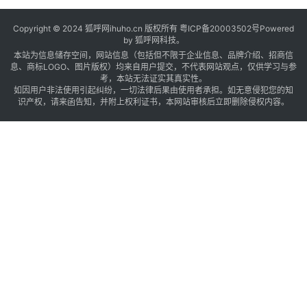
Copyright © 2024 狐呼网ihuho.cn 版权所有
粤ICP备20003502号
Powered
by 狐呼网科技。
本站为信息储存空间，网站信息（包括但不限于企业信息、品牌介绍、招商信
息、商标LOGO、图片版权）均来自用户提交，不代表网站观点，仅供学习与参
考，本站无法证实其真实性。
如因用户非法使用引起纠纷，一切法律后果由使用者承担。如无意侵犯您的知
识产权，请来函告知，并附上权利证书，本网站审核后立即删除侵权内容。