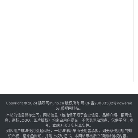
Copyright © 2024 狐呼网ihuho.cn 版权所有
粤ICP备20003502号
Powered
by 狐呼网科技。
本站为信息储存空间，网站信息（包括但不限于企业信息、品牌介绍、招商信
息、商标LOGO、图片版权）均来自用户提交，不代表网站观点，仅供学习与参
考，本站无法证实其真实性。
如因用户非法使用引起纠纷，一切法律后果由使用者承担。如无意侵犯您的知
识产权，请来函告知，并附上权利证书，本网站审核后立即删除侵权内容。