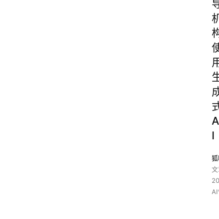
A
I
狐
文
2
A