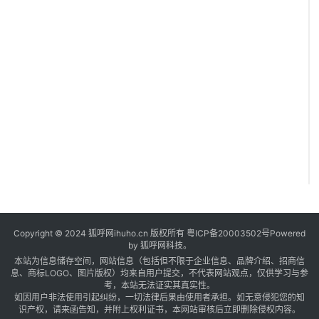
5
Copyright © 2024 狐呼网ihuho.cn 版权所有
粤ICP备20003502号
Powered
by 狐呼网科技。
本站为信息储存空间，网站信息（包括但不限于企业信息、品牌介绍、招商信
息、商标LOGO、图片版权）均来自用户提交，不代表网站观点，仅供学习与参
考，本站无法证实其真实性。
如因用户非法使用引起纠纷，一切法律后果由使用者承担。如无意侵犯您的知
识产权，请来函告知，并附上权利证书，本网站审核后立即删除侵权内容。