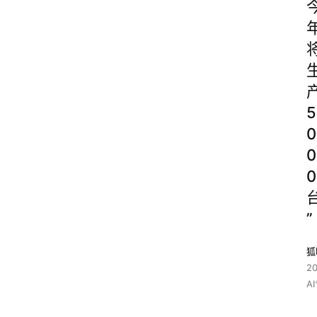
5
0
0
0
”
狐
2
A