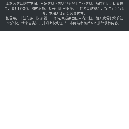
本站为信息储存空间，网站信息（包括但不限于企业信息、品牌介绍、招商信
息、商标LOGO、图片版权）均来自用户提交，不代表网站观点，仅供学习与参
考，本站无法证实其真实性。
如因用户非法使用引起纠纷，一切法律后果由使用者承担。如无意侵犯您的知
识产权，请来函告知，并附上权利证书，本网站审核后立即删除侵权内容。