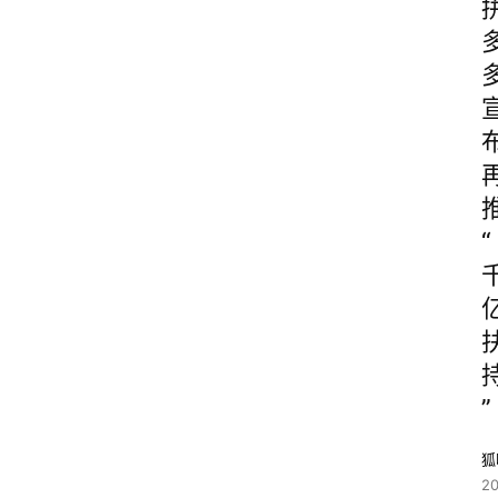
“
”
狐
2