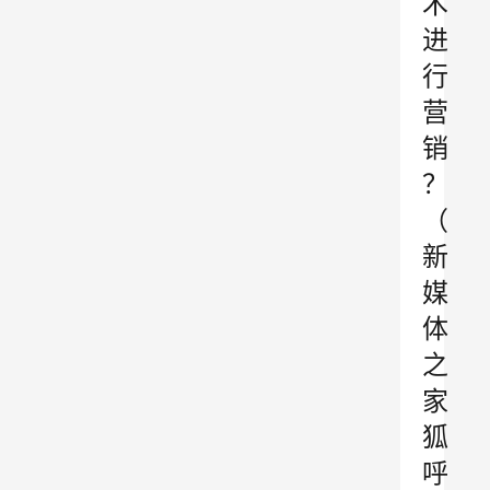
术
进
行
营
销
？
（
新
媒
体
之
家
狐
呼