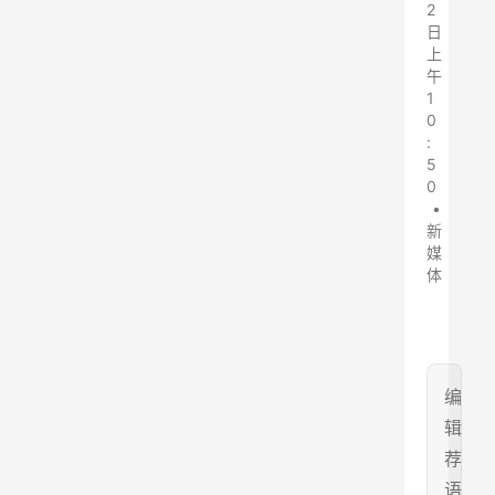
2
日
上
午
1
0
:
5
0
•
新
媒
体
编
辑
荐
语