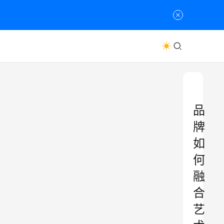
品
牌
如
何
融
合
艺