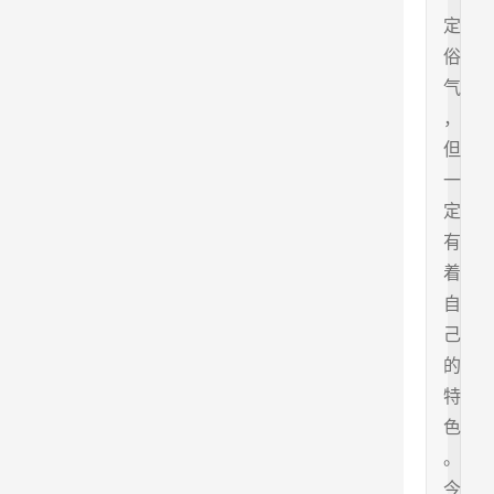
定
俗
气
，
但
一
定
有
着
自
己
的
特
色
。
今