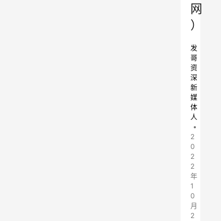
网
）
发
哥
资
深
新
媒
体
人
•
2
0
2
2
年
1
0
月
2