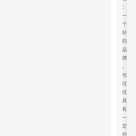
：
一
个
好
的
品
牌
，
也
往
往
具
有
一
定
的