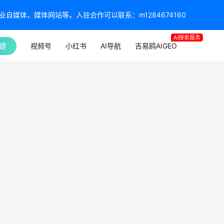
媒体，媒体网站等。入驻合作可以联系：m1284674160
AI搜索服务
建
视频号
小红书
AI导航
吉易鸥AIGEO