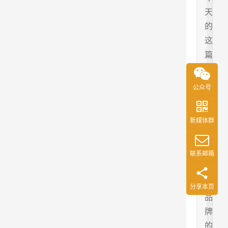
天
的
这
篇
文
章
公众号
就
带
新媒体群
大
家
来
联系邮箱
看
看
分享本页
品
牌
的