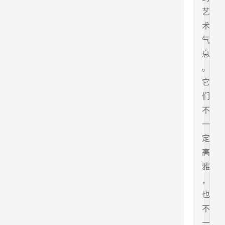
艺
术
气
息
。
它
们
不
一
定
高
雅
，
也
不
一