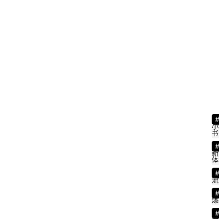
小
书
新
体
“
流
爆