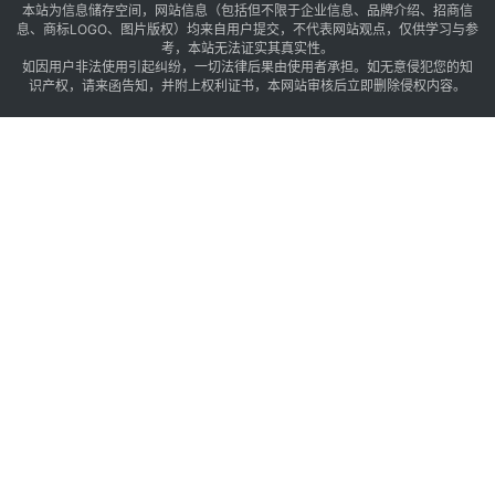
本站为信息储存空间，网站信息（包括但不限于企业信息、品牌介绍、招商信
息、商标LOGO、图片版权）均来自用户提交，不代表网站观点，仅供学习与参
考，本站无法证实其真实性。
如因用户非法使用引起纠纷，一切法律后果由使用者承担。如无意侵犯您的知
识产权，请来函告知，并附上权利证书，本网站审核后立即删除侵权内容。