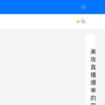
美
妆
直
播
爆
单
的