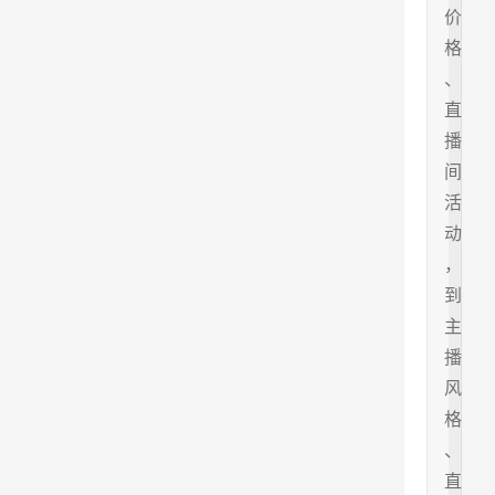
价
格
、
直
播
间
活
动
，
到
主
播
风
格
、
直