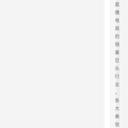
直
播
电
商
的
销
量
巨
头
行
业
，
各
大
美
妆