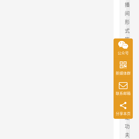
播
间
形
式
等
，
公众号
都
把
新媒体群
握
细
节
联系邮箱
，
下
分享本页
足
功
夫