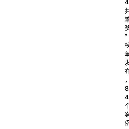
4
”
8
4