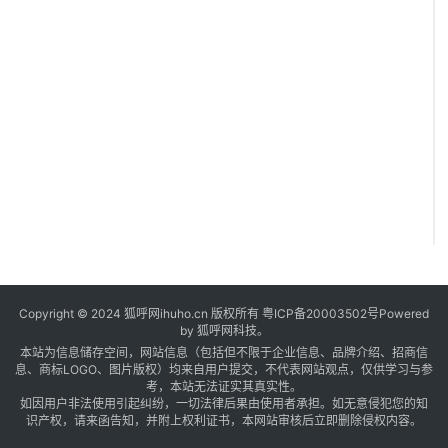
Copyright © 2024 狐呼网ihuho.cn 版权所有
粤ICP备20003502号
Powered
by 狐呼网科技。
本站为信息储存空间，网站信息（包括但不限于企业信息、品牌介绍、招商信
息、商标LOGO、图片版权）均来自用户提交，不代表网站观点，仅供学习与参
考，本站无法证实其真实性。
如因用户非法使用引起纠纷，一切法律后果由使用者承担。如无意侵犯您的知
识产权，请来函告知，并附上权利证书，本网站审核后立即删除侵权内容。