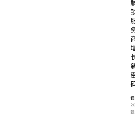
狐
2
新