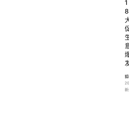
1
8
狐
2
新