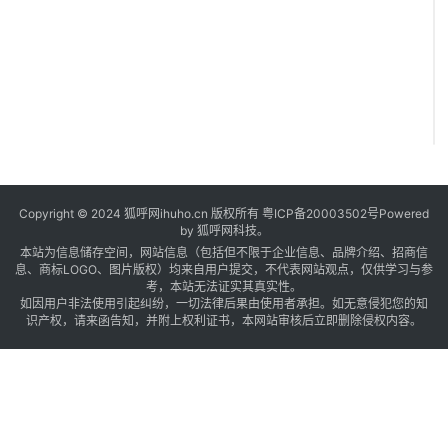
2
0
Copyright © 2024 狐呼网ihuho.cn 版权所有
粤ICP备20003502号
Powered
by 狐呼网科技。
本站为信息储存空间，网站信息（包括但不限于企业信息、品牌介绍、招商信
息、商标LOGO、图片版权）均来自用户提交，不代表网站观点，仅供学习与参
考，本站无法证实其真实性。
如因用户非法使用引起纠纷，一切法律后果由使用者承担。如无意侵犯您的知
识产权，请来函告知，并附上权利证书，本网站审核后立即删除侵权内容。