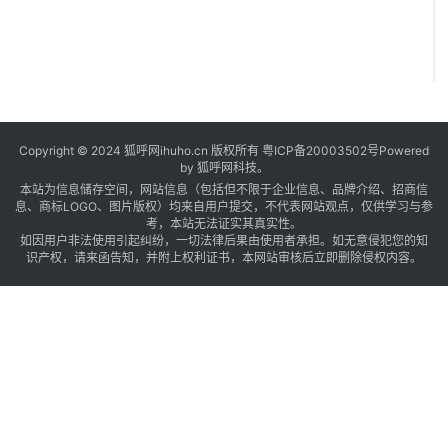
Copyright © 2024 狐呼网ihuho.cn 版权所有
粤ICP备20003502号
Powered
by 狐呼网科技。
本站为信息储存空间，网站信息（包括但不限于企业信息、品牌介绍、招商信
息、商标LOGO、图片版权）均来自用户提交，不代表网站观点，仅供学习与参
考，本站无法证实其真实性。
如因用户非法使用引起纠纷，一切法律后果由使用者承担。如无意侵犯您的知
识产权，请来函告知，并附上权利证书，本网站审核后立即删除侵权内容。