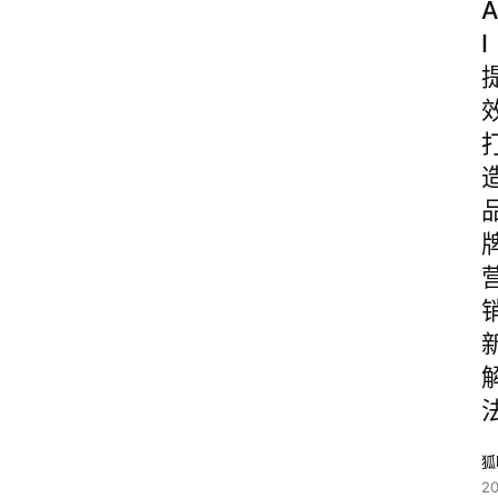
A
I
狐
2