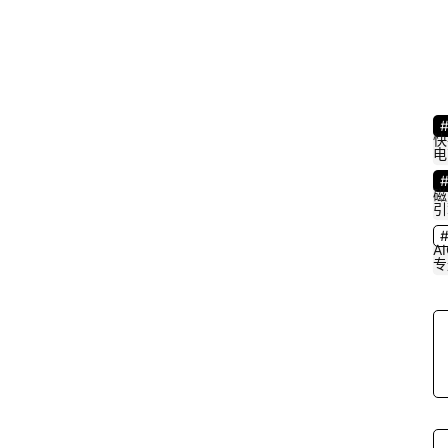
5
6
快
电
2
磁
引
0
2
A
专
5