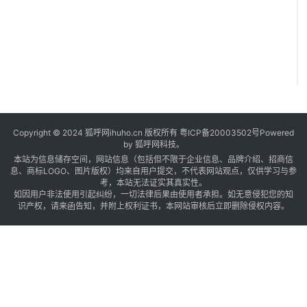
Copyright © 2024 狐呼网ihuho.cn 版权所有
粤ICP备20003502号
Powered
by 狐呼网科技。
本站为信息储存空间，网站信息（包括但不限于企业信息、品牌介绍、招商信
息、商标LOGO、图片版权）均来自用户提交，不代表网站观点，仅供学习与参
考，本站无法证实其真实性。
如因用户非法使用引起纠纷，一切法律后果由使用者承担。如无意侵犯您的知
识产权，请来函告知，并附上权利证书，本网站审核后立即删除侵权内容。