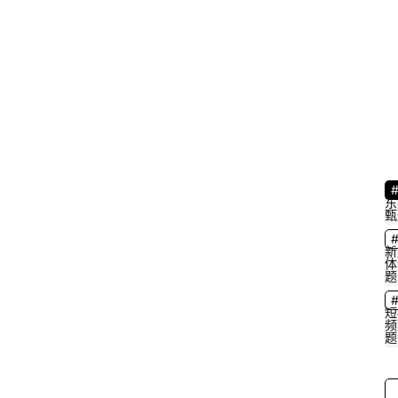
东
甄
新
体
题
短
频
题