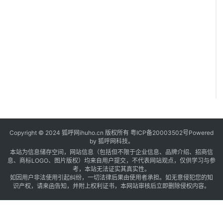
Copyright © 2024 狐呼网ihuho.cn 版权所有
粤ICP备20003502号
Powered
by 狐呼网科技。
本站为信息储存空间，网站信息（包括但不限于企业信息、品牌介绍、招商信
息、商标LOGO、图片版权）均来自用户提交，不代表网站观点，仅供学习与参
考，本站无法证实其真实性。
如因用户非法使用引起纠纷，一切法律后果由使用者承担。如无意侵犯您的知
识产权，请来函告知，并附上权利证书，本网站审核后立即删除侵权内容。