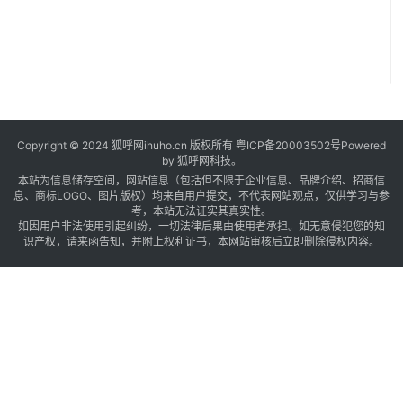
Copyright © 2024 狐呼网ihuho.cn 版权所有
粤ICP备20003502号
Powered
by 狐呼网科技。
本站为信息储存空间，网站信息（包括但不限于企业信息、品牌介绍、招商信
息、商标LOGO、图片版权）均来自用户提交，不代表网站观点，仅供学习与参
考，本站无法证实其真实性。
如因用户非法使用引起纠纷，一切法律后果由使用者承担。如无意侵犯您的知
识产权，请来函告知，并附上权利证书，本网站审核后立即删除侵权内容。