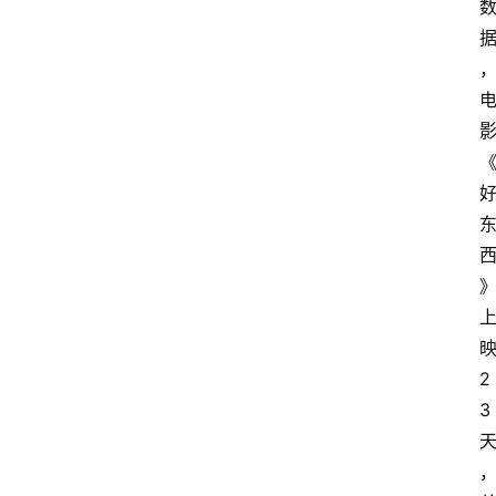
影
2
3
，