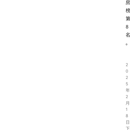
百
科
8
词
条
创
2
建
0
2
视
5
频
年
号
2
月
1
小
8
红
日
书
下