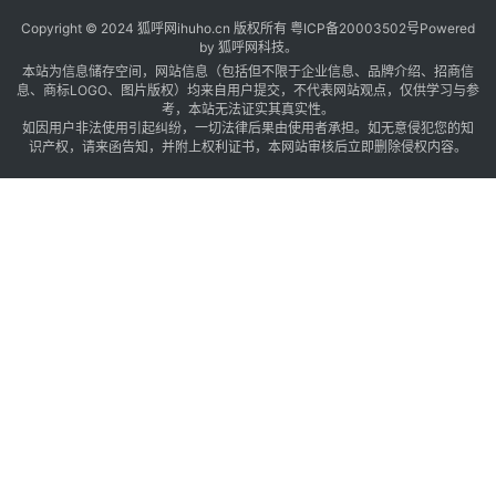
Copyright © 2024 狐呼网ihuho.cn 版权所有
粤ICP备20003502号
Powered
by 狐呼网科技。
本站为信息储存空间，网站信息（包括但不限于企业信息、品牌介绍、招商信
息、商标LOGO、图片版权）均来自用户提交，不代表网站观点，仅供学习与参
考，本站无法证实其真实性。
如因用户非法使用引起纠纷，一切法律后果由使用者承担。如无意侵犯您的知
识产权，请来函告知，并附上权利证书，本网站审核后立即删除侵权内容。