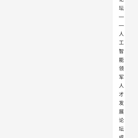
坛
—
—
人
工
智
能
领
军
人
才
发
展
论
坛
成