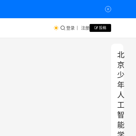
登录
注册
投稿
北
京
少
年
人
工
智
能
学