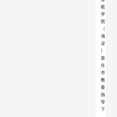
能
学
院
（
海
淀
）
是
在
市
教
委
指
导
下
，