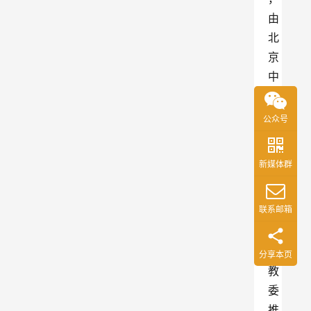
由
北
京
中
关
村
公众号
学
院
新媒体群
联
合
联系邮箱
海
淀
区
分享本页
教
委
推