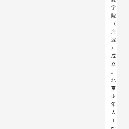
学
院
（
海
淀
）
成
立
。
北
京
少
年
人
工
智