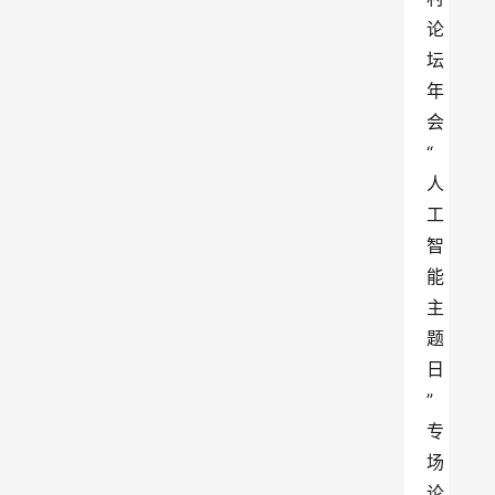
论
坛
年
会
“
人
工
智
能
主
题
日
”
专
场
论