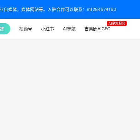
媒体，媒体网站等。入驻合作可以联系：m1284674160
AI搜索服务
建
视频号
小红书
AI导航
吉易鸥AIGEO