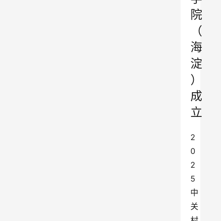
院
（
海
淀
）
成
立
2
0
2
5
中
关
村