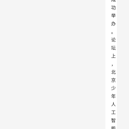
功
举
办
。
论
坛
上
，
北
京
少
年
人
工
智
能