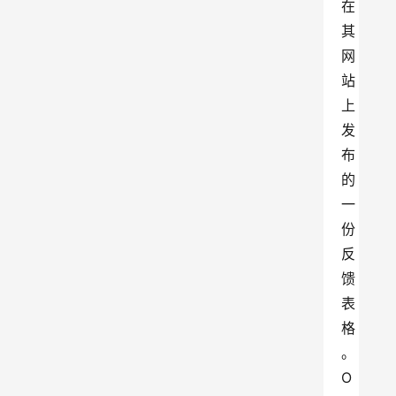
在
其
网
站
上
发
布
的
一
份
反
馈
表
格
。
O