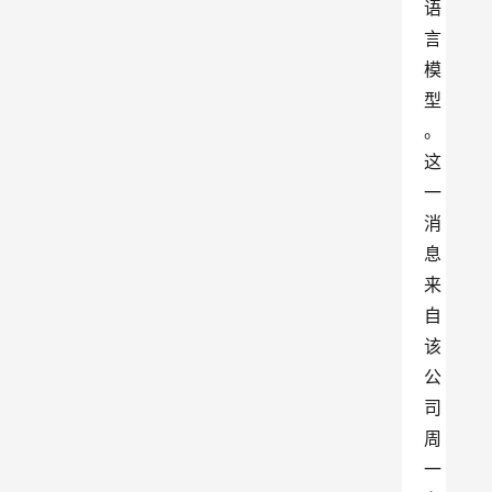
语
言
模
型
。
这
一
消
息
来
自
该
公
司
周
一