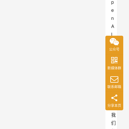
p
e
n
A
I 
在
公众号
其
网
站
新媒体群
上
写
联系邮箱
道
：
分享本页
“
我
们