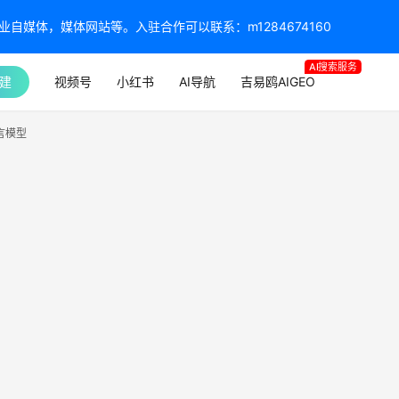
媒体，媒体网站等。入驻合作可以联系：m1284674160
AI搜索服务
建
视频号
小红书
AI导航
吉易鸥AIGEO
语言模型