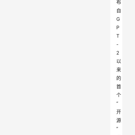
布
自 
G
P
T
-
2 
以
来
的
首
个 
“
开
源
” 