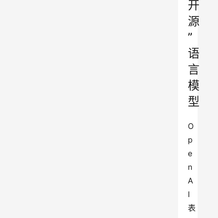
开
源
”
语
言
模
型
O
p
e
n
A
I 
表