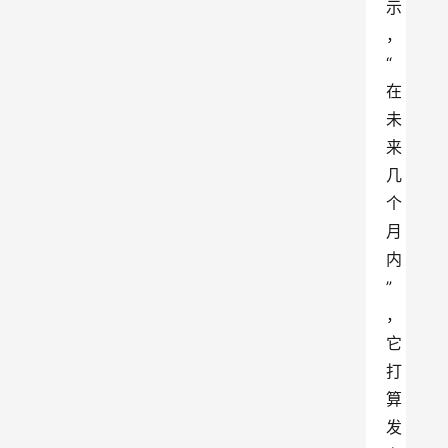
示
，
“
在
未
来
几
个
月
内
”
，
它
打
算
发