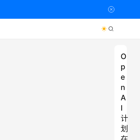
O
p
e
n
A
I
计
划
在