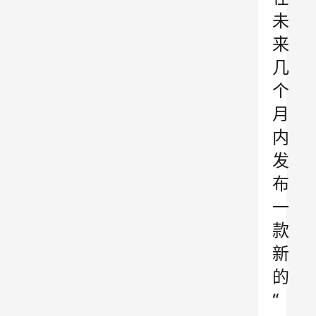
未
来
几
个
月
内
发
布
一
款
新
的
“