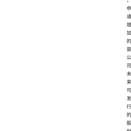
词
条
创
建
视
频
号
小
红
登录
注册
书
A
I
导