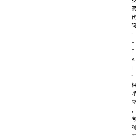
“
F
F
A
I
”