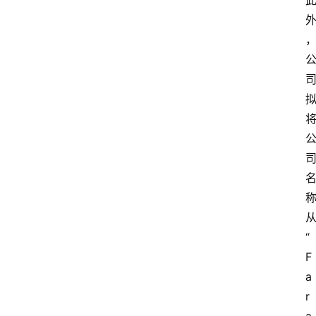
“
F
a
r