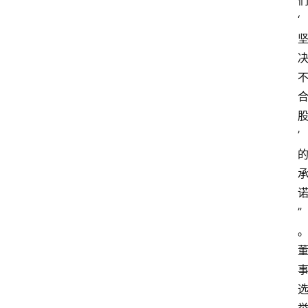
‘
’
”
。