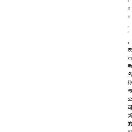
I
n
c
.
”