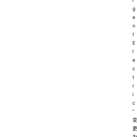
i
g
e
n
t 
E
l
e
c
t
r
i
c
”