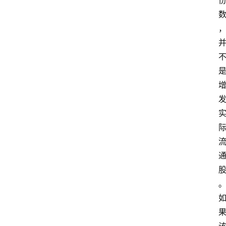
航
吉
易
鸥
A
I
G
E
O