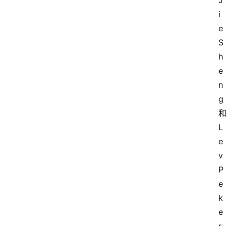
J
i
e 
S
h
e
n
g
L
e
v 
P
e
k
e