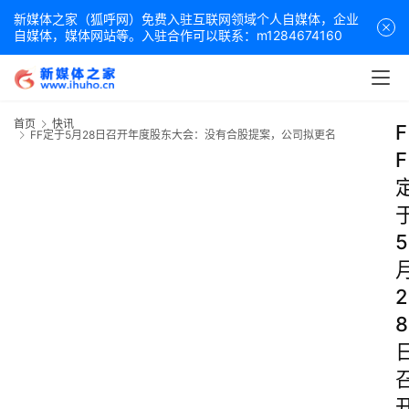
新媒体之家（狐呼网）免费入驻互联网领域个人自媒体，企业
自媒体，媒体网站等。入驻合作可以联系：m1284674160
首页
快讯
F
FF定于5月28日召开年度股东大会：没有合股提案，公司拟更名
F
5
2
8