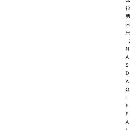
N
A
S
D
A
Q
: 
F
F
A