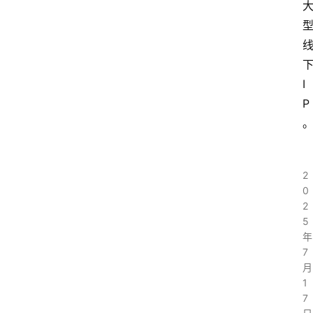
百
科
I
词
P
条
创
建
2
0
视
2
频
5
号
年
7
月
小
1
红
登录
注册
7
书