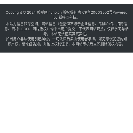
Copyright © 2024 狐呼网ihuho.cn 版权所有
粤ICP备20003502号
Powered
by 狐呼网科技。
本站为信息储存空间，网站信息（包括但不限于企业信息、品牌介绍、招商信
息、商标LOGO、图片版权）均来自用户提交，不代表网站观点，仅供学习与参
考，本站无法证实其真实性。
如因用户非法使用引起纠纷，一切法律后果由使用者承担。如无意侵犯您的知
识产权，请来函告知，并附上权利证书，本网站审核后立即删除侵权内容。