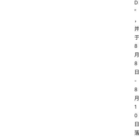
D
”
8
8
-
8
1
0