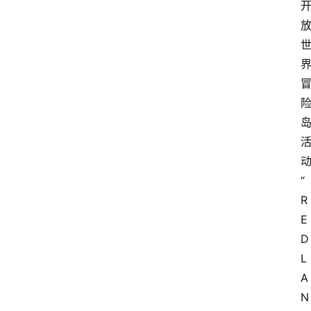
“
R
E
D 
L
A
N