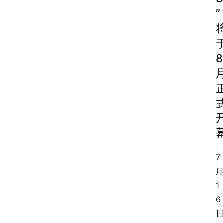
”
8
7
1
6