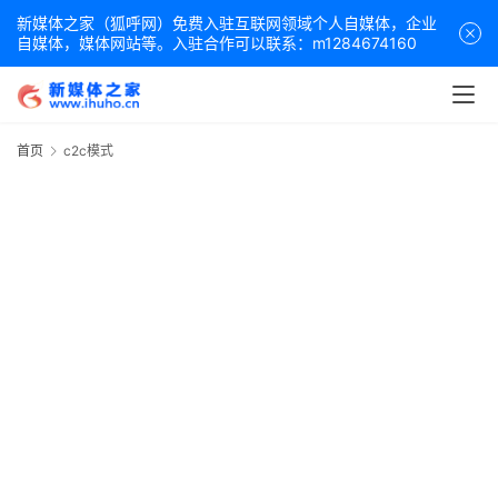
新媒体之家（狐呼网）免费入驻互联网领域个人自媒体，企业
自媒体，媒体网站等。入驻合作可以联系：m1284674160
首页
c2c模式
c
首
页
百
科
词
条
创