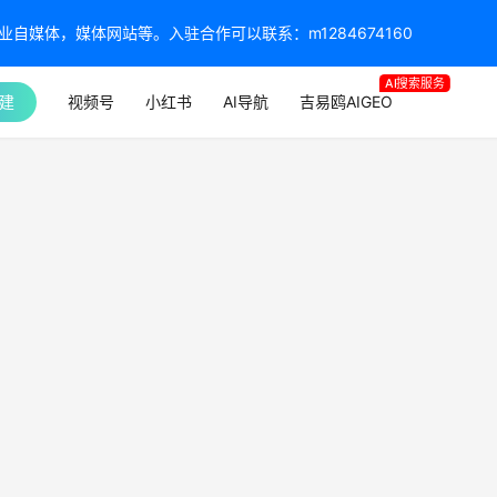
媒体，媒体网站等。入驻合作可以联系：m1284674160
AI搜索服务
建
视频号
小红书
AI导航
吉易鸥AIGEO