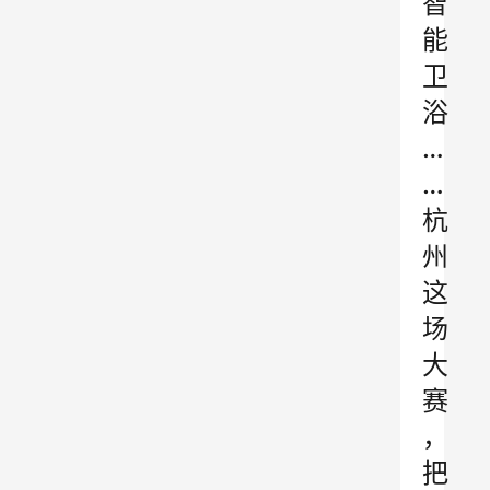
智
能
卫
浴
…
…
杭
州
这
场
大
赛
，
把