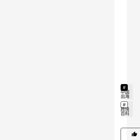
等
联
合
主
办
，
由
9
杭
州
跨
境
中国
出海
电
子
跨境
百科
商
务
协