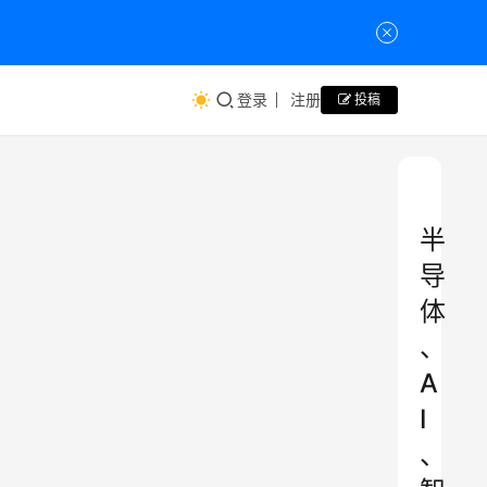
登录
注册
投稿
半
导
体
、
A
I
、