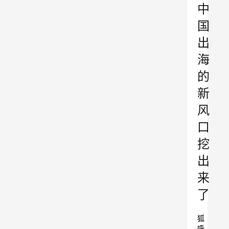
中
国
出
海
的
新
风
口
挖
出
来
了
狐
呼